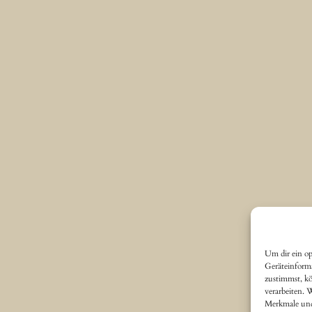
Um dir ein op
Geräteinform
zustimmst, kö
verarbeiten. 
Merkmale und