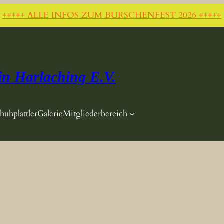
+++++ ALLE INFOS ZUM BURSCHENFEST 2026 +++++
in Harlaching E.V.
huhplattler
Galerie
Mitgliederbereich