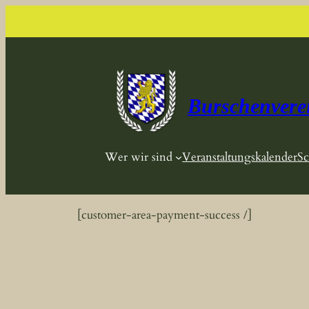
Zum
Inhalt
springen
Burschenvere
Wer wir sind
Veranstaltungskalender
Sc
[customer-area-payment-success /]