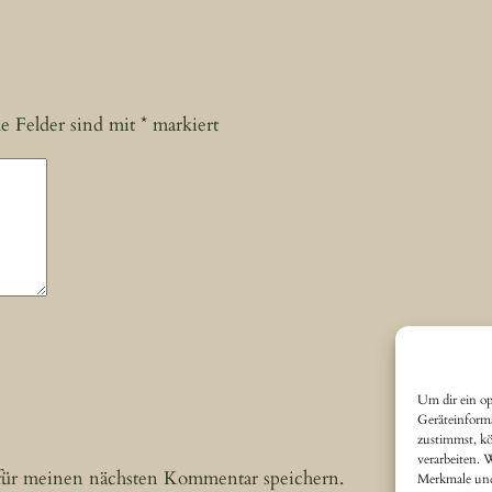
he Felder sind mit
*
markiert
Um dir ein op
Geräteinform
zustimmst, kö
verarbeiten. 
für meinen nächsten Kommentar speichern.
Merkmale und