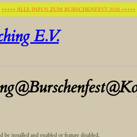
+++++ ALLE INFOS ZUM BURSCHENFEST 2026 +++++
ching E.V.
ng@Burschenfest@Ko
d be installed and enabled or feature disabled.