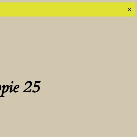
✕
pie 25