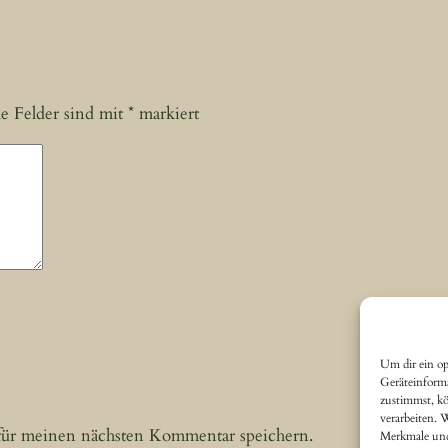
he Felder sind mit
*
markiert
Um dir ein op
Geräteinform
zustimmst, kö
verarbeiten. 
für meinen nächsten Kommentar speichern.
Merkmale und