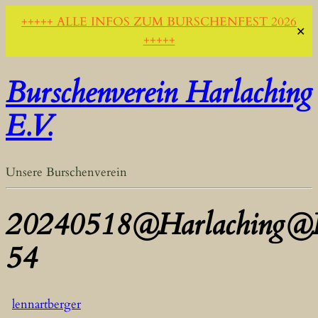
+++++ ALLE INFOS ZUM BURSCHENFEST 2026
✕
+++++
Burschenverein Harlaching
E.V.
Unsere Burschenverein
20240518@Harlaching@B
54
lennartberger