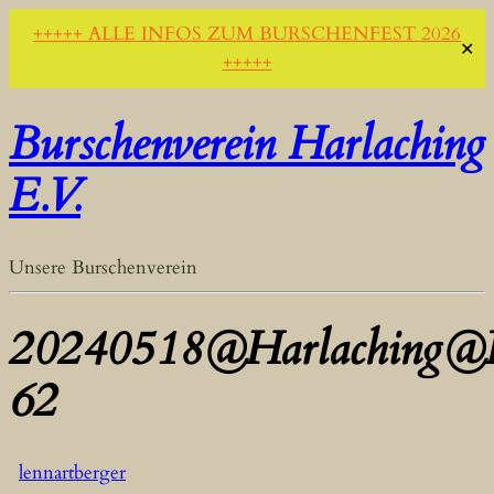
+++++ ALLE INFOS ZUM BURSCHENFEST 2026
✕
+++++
Burschenverein Harlaching
E.V.
Unsere Burschenverein
20240518@Harlaching@B
62
lennartberger