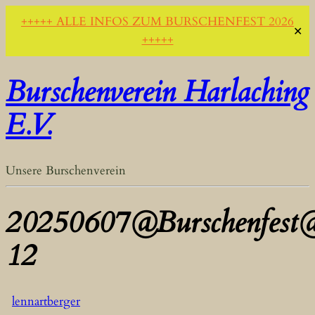
+++++ ALLE INFOS ZUM BURSCHENFEST 2026
✕
+++++
Burschenverein Harlaching
E.V.
Unsere Burschenverein
20250607@Burschenfest
12
lennartberger