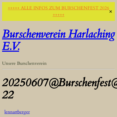
+++++ ALLE INFOS ZUM BURSCHENFEST 2026
✕
+++++
Burschenverein Harlaching
E.V.
Unsere Burschenverein
20250607@Burschenfest
22
lennartberger