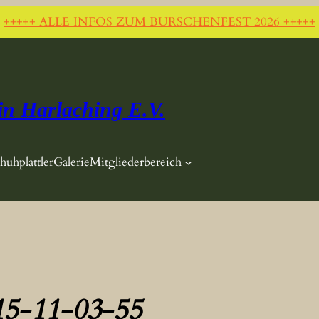
+++++ ALLE INFOS ZUM BURSCHENFEST 2026 +++++
in Harlaching E.V.
huhplattler
Galerie
Mitgliederbereich
5-11-03-55